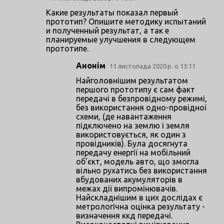
Какие результаты показал первый
прототип? Опишите методику испытаний
и полученный результат, а так е
планируемые улучшения в следующем
прототипе.
Анонім
11 листопада 2020 р. о 13:11
Найголовнішим результатом
першого прототипу є сам факт
передачі в безпровідному режимі,
без використання одно-провідної
схеми, (де навантаження
підключено на землю і земля
використовується, як один з
провідників). Була досягнута
передачу енергії на мобільний
об'єкт, модель авто, що змогла
вільно рухатись без використання
вбудованих акумуляторів в
межах дії випромінювачів.
Найскладнішим в цих дослідах є
метрологічна оцінка результату -
визначення ккд передачі.