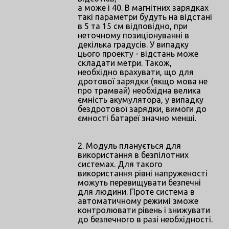
а може і 40. В магнітних зарядках
такі параметри будуть на відстані
в 5 та 15 см відповідно, при
неточному позиціонуванні в
декілька градусів. У випадку
цього проекту - відстань може
складати метри. Також,
необхідно врахувати, що для
дротової зарядки (якщо мова не
про трамвай) необхідна велика
ємність акумулятора, у випадку
бездротової зарядки, вимоги до
ємності батареї значно менші.
2. Модуль планується для
використання в безпілотних
системах. Для такого
використання рівні напруженості
можуть перевищувати безпечні
для людини. Проте система в
автоматичному режимі зможе
контролювати рівень і знижувати
до безпечного в разі необхідності.