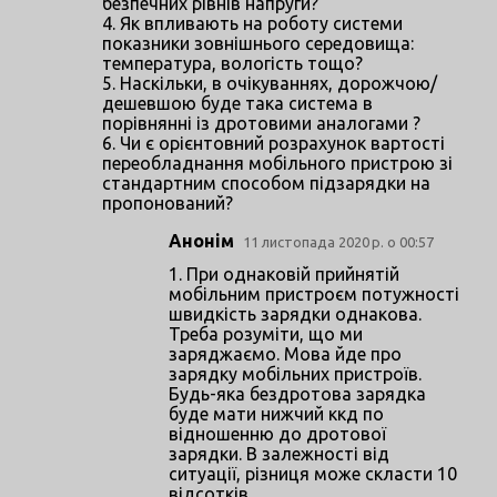
безпечних рівнів напруги?
і
4. Як впливають на роботу системи
показники зовнішнього середовища:
температура, вологість тощо?
5. Наскільки, в очікуваннях, дорожчою/
дешевшою буде така система в
порівнянні із дротовими аналогами ?
6. Чи є орієнтовний розрахунок вартості
переобладнання мобільного пристрою зі
стандартним способом підзарядки на
пропонований?
Анонім
11 листопада 2020 р. о 00:57
1. При однаковій прийнятій
мобільним пристроєм потужності
швидкість зарядки однакова.
Треба розуміти, що ми
заряджаємо. Мова йде про
зарядку мобільних пристроїв.
Будь-яка бездротова зарядка
буде мати нижчий ккд по
відношенню до дротової
зарядки. В залежності від
ситуації, різниця може скласти 10
відсотків,