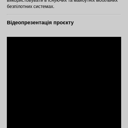
використовувати в існуючих та майбутніх мобільних
безпілотних системах.
Відеопрезентація проєкту