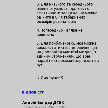
3. Для низького та середнього
рівня потужності, дальність
ефективного заряджання можна
оцінити в 8-10 габаритних
розмірів резонаторів
4. Попередньо - вплив не
виявлено
5. Для приблизної оцінки можна
використати співвідношення цін
на дротові та магнітні модулі, з
єдиним уточненням, що вони
наразі не спроможні заряджати в
русі.
6. Див. пункт 5
ВІДПОВІСТИ
Андрій Бондар ДТЕК
11 листопада 2020 р. о 10:07