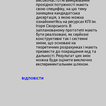
Високочастотні вимірювання
прохідної потужності мають
свою специфіку, на цю тему
захищена кандидатська
дисертація, з якою можна
ознайомитись на ресурсах КПІ ім.
Ігоря Сікорського. В
запланованому прототипі мають
бути реалізовані, як серйозні
конструктивні так і системні
зміни, що основані на
теоретичних розрахунках і мають
призвести до покращення ккд та
дальності. Результат цих змін
можна буде оцінити виключно
експериментальним шляхом.
ВІДПОВІСТИ