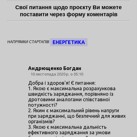
Свої питання щодо проєкту Ви можете
поставити через форму коментарів
ЕНЕРГЕТИКА
НАПРЯМКИ СТАРТАПІВ
Андрющенко Богдан
К
10 листопада 2020 р. о 05:10
о
Добра і здоров'я! Є питання:
1. Якою є максимальна розрахункова
м
швидкість заряджання, порівняно із
е
дротовими аналогами співставної
потужності?
н
2. Яким є максимальний рівень напруги
т
при заряджанні, що безпечний для живих
організмів?
а
3. Якою є максимальна дальність
р
ефективного заряджання за умови